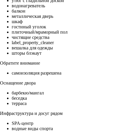
утюг с гладильной доской
водонагреватель
балкон
металлическая дверь
шкаф
гостиный уголок
плиточный/мраморный пол
чистящие средства
label_property_cleaner
вешалка для одежды
шторы блэкаут
Обратите внимание
самоизоляция разрешена
Оснащение двора
барбекю/мангал
беседка
терраса
Инфраструктура и досуг рядом
SPA-центр
водные виды спорта